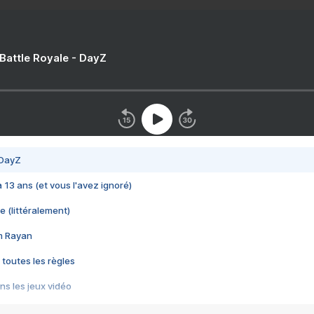
 Battle Royale - DayZ
 DayZ
 a 13 ans (et vous l'avez ignoré)
e (littéralement)
im Rayan
 toutes les règles
s les jeux vidéo
us choquant de Rockstar ? - Le scandale BULLY