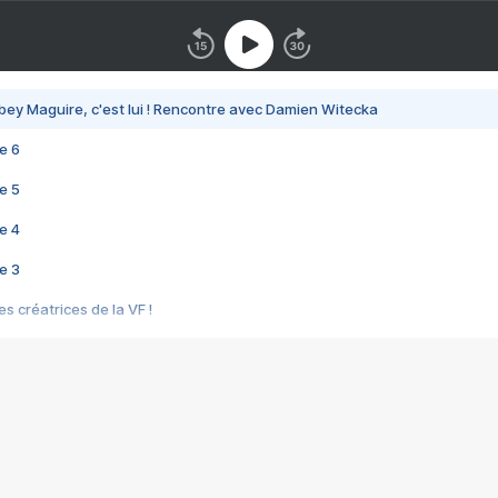
bey Maguire, c'est lui ! Rencontre avec Damien Witecka
e 6
e 5
e 4
e 3
s créatrices de la VF !
e 2
e 1
e Mektoub My Love arrive enfin ! Rencontre avec Shaïn Boumedine et Sal
i : après Toni en famille