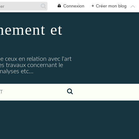
Connexion
+
Créer mon blog
nement et
e ceux en relation avec l'art
s travaux concernant le
alyses etc...
T