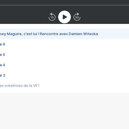
bey Maguire, c'est lui ! Rencontre avec Damien Witecka
e 6
e 5
e 4
e 3
s créatrices de la VF !
e 2
e 1
e Mektoub My Love arrive enfin ! Rencontre avec Shaïn Boumedine et Sal
i : après Toni en famille