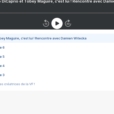
 DiCaprio et Tobey Maguire, c'est lui ! Rencontre avec Dam
bey Maguire, c'est lui ! Rencontre avec Damien Witecka
e 6
e 5
e 4
e 3
s créatrices de la VF !
e 2
e 1
e Mektoub My Love arrive enfin ! Rencontre avec Shaïn Boumedine et Sal