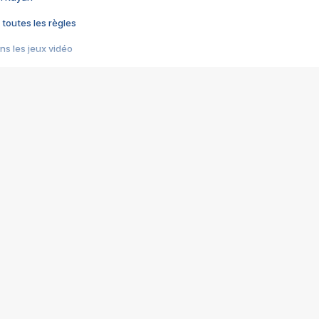
 toutes les règles
s les jeux vidéo
us choquant de Rockstar ? - Le scandale BULLY
e plus moche de Steam
du RÊVE tourne au CAUCHEMAR
pendant 8 heures
it… à tort
umiliés par un jeu vidéo
ire - Final Fantasy 8
ti un empire - Age of Empires
story DOFUS
tard, il crée l'un des pires jeux de tous les temps, MindsEye.