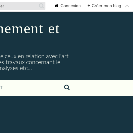
Connexion
+
Créer mon blog
nement et
e ceux en relation avec l'art
s travaux concernant le
alyses etc...
T