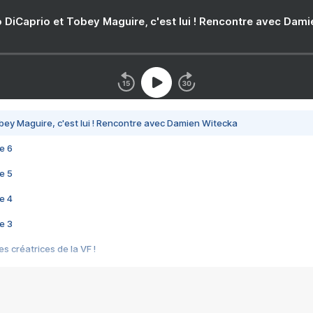
 DiCaprio et Tobey Maguire, c'est lui ! Rencontre avec Dam
bey Maguire, c'est lui ! Rencontre avec Damien Witecka
e 6
e 5
e 4
e 3
s créatrices de la VF !
e 2
e 1