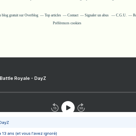
n blog gratuit sur Overblog
Top articles
Contact
Signaler un abus
C.G.U.
Ré
Préférences cookies
 Battle Royale - DayZ
 DayZ
 a 13 ans (et vous l'avez ignoré)