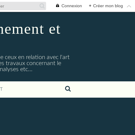
Connexion
+
Créer mon blog
nement et
e ceux en relation avec l'art
s travaux concernant le
alyses etc...
T