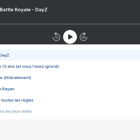
 Battle Royale - DayZ
 DayZ
 a 13 ans (et vous l'avez ignoré)
e (littéralement)
im Rayan
 toutes les règles
s les jeux vidéo
us choquant de Rockstar ? - Le scandale BULLY
e plus moche de Steam