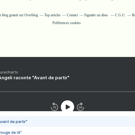
n blog gratuit sur Overblog
Top articles
Contact
Signaler un abus
C.G.U.
Ré
Préférences cookies
Purecharts
ngeli raconte "Avant de partir"
vant de partir"
Bouge de là"