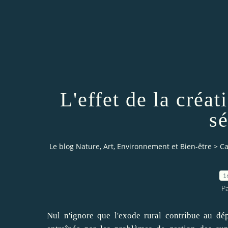
L'effet de la créa
sé
Le blog Nature, Art, Environnement et Bien-être
>
Ca
1
P
Nul n'ignore que l'exode rural contribue au dé