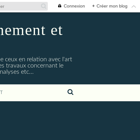
Connexion
+
Créer mon blog
nement et
e ceux en relation avec l'art
s travaux concernant le
alyses etc...
T