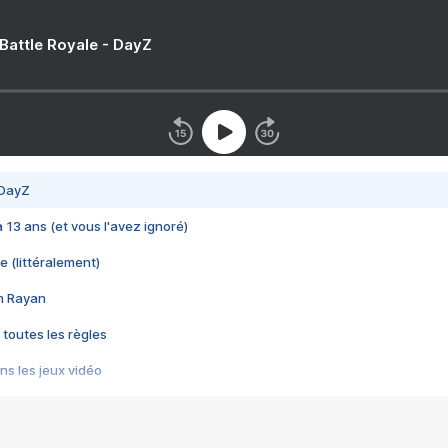
 Battle Royale - DayZ
 DayZ
 a 13 ans (et vous l'avez ignoré)
e (littéralement)
im Rayan
 toutes les règles
s les jeux vidéo
us choquant de Rockstar ? - Le scandale BULLY
e plus moche de Steam