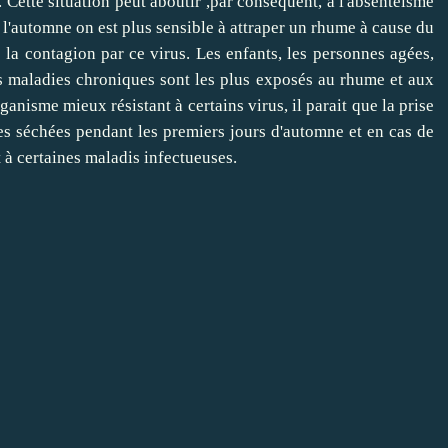
r. Cette situation peut aboutir ,par conséquent, à l'absentéisme
de l'automne on est plus sensible à attraper un rhume à cause du
la contagion par ce virus. Les enfants, les personnes agées,
des maladies chroniques sont les plus exposés au rhume et aux
anisme mieux résistant à certains virus, il parait que la prise
les séchées pendant les premiers jours d'automne et en cas de
 à certaines maladis infectueuses.