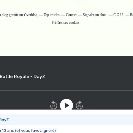
n blog gratuit sur Overblog
Top articles
Contact
Signaler un abus
C.G.U.
Ré
Préférences cookies
 Battle Royale - DayZ
 DayZ
 a 13 ans (et vous l'avez ignoré)