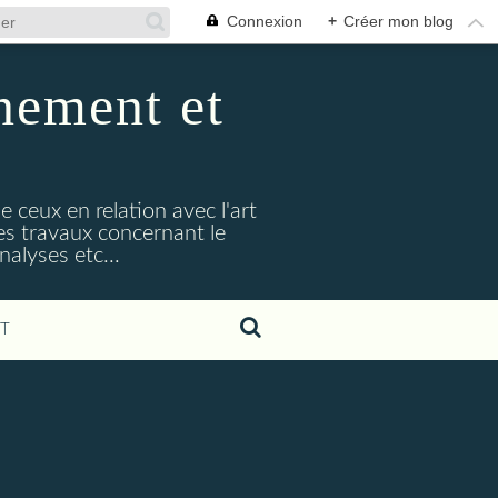
Connexion
+
Créer mon blog
nement et
e ceux en relation avec l'art
s travaux concernant le
alyses etc...
T