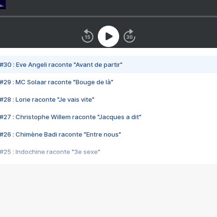
#30 : Eve Angeli raconte "Avant de partir"
#29 : MC Solaar raconte "Bouge de là"
28 : Lorie raconte "Je vais vite"
#27 : Christophe Willem raconte "Jacques a dit"
#26 : Chimène Badi raconte "Entre nous"
#25 : Indochine raconte "3e sexe"
#24 : Zaho raconte "C'est chelou"
#23 : Patrick Bruel raconte "Au café des délices"
#22 : Kyo raconte "Le chemin"