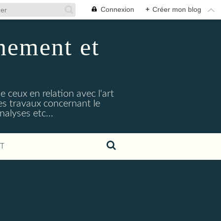
Connexion
+
Créer mon blog
nement et
e ceux en relation avec l'art
s travaux concernant le
alyses etc...
T