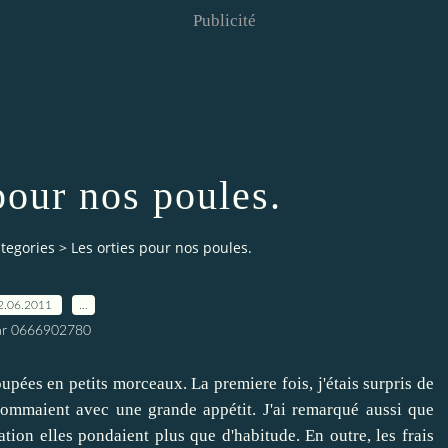
Publicité
pour nos poules.
tegories
>
Les orties pour nos poules.
2.06.2011
…
ar 0666902780
oupées en petits morceaux. La premiere fois, j'étais surpris de
onsommaient avec une grande appétit. J'ai remarqué aussi que
tation elles pondaient plus que d'habitude. En outre, les frais