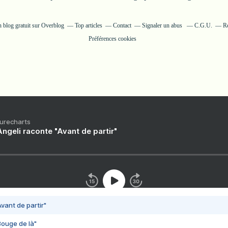
n blog gratuit sur Overblog
Top articles
Contact
Signaler un abus
C.G.U.
Ré
Préférences cookies
Purecharts
ngeli raconte "Avant de partir"
vant de partir"
Bouge de là"