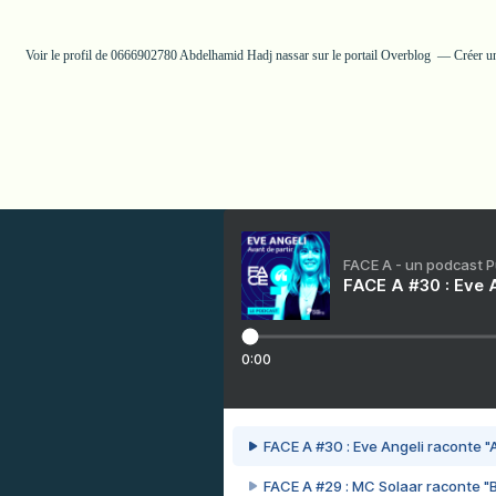
Voir le profil de
0666902780 Abdelhamid Hadj nassar
sur le portail Overblog
Créer u
FACE A - un podcast 
FACE A #30 : Eve A
0:00
FACE A #30 : Eve Angeli raconte "A
FACE A #29 : MC Solaar raconte "