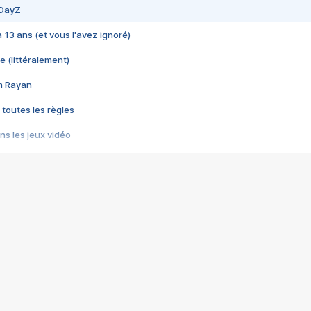
 DayZ
 a 13 ans (et vous l'avez ignoré)
e (littéralement)
im Rayan
 toutes les règles
s les jeux vidéo
us choquant de Rockstar ? - Le scandale BULLY
e plus moche de Steam
du RÊVE tourne au CAUCHEMAR
pendant 8 heures
it… à tort
umiliés par un jeu vidéo
ire - Final Fantasy 8