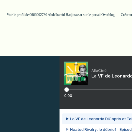
Voir le profil de
0666902780 Abdelhamid Hadj nassar
sur le portail Overblog
Créer u
AlloCiné
La VF de Leonardo
0:00
La VF de Leonardo DiCaprio et To
Heated Rivalry, le débrief - Episod