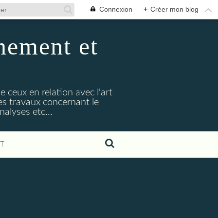
Connexion
+
Créer mon blog
nement et
e ceux en relation avec l'art
s travaux concernant le
alyses etc...
T