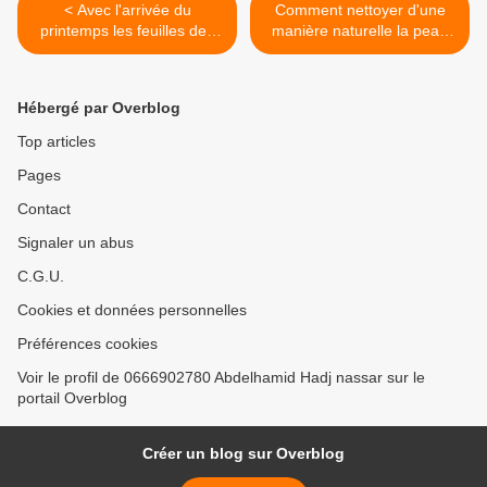
< Avec l'arrivée du
Comment nettoyer d'une
printemps les feuilles des
manière naturelle la peau
plants de mes jeunes
de votre animal de
arbres commencent à
compagnie? >
apparaître.
Hébergé par Overblog
Top articles
Pages
Contact
Signaler un abus
C.G.U.
Cookies et données personnelles
Préférences cookies
Voir le profil de 0666902780 Abdelhamid Hadj nassar sur le
portail Overblog
Créer un blog sur Overblog