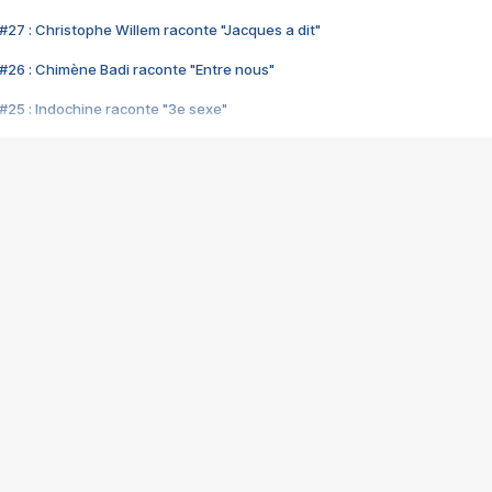
#27 : Christophe Willem raconte "Jacques a dit"
#26 : Chimène Badi raconte "Entre nous"
#25 : Indochine raconte "3e sexe"
#24 : Zaho raconte "C'est chelou"
#23 : Patrick Bruel raconte "Au café des délices"
#22 : Kyo raconte "Le chemin"
#21 : Nolwenn Leroy raconte "Cassé"
#20 : Patrick Hernandez raconte "Born to be alive"
#19 : Lorie raconte "Près de moi"
#18 : Michael Jones raconte "A nos actes manqués" (avec Jean-Jacque
#17 : Khaled raconte "Aïcha"
#16 : Corneille raconte "Parce qu'on vient de loin"