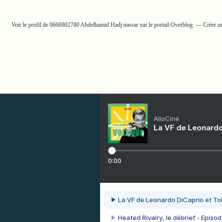
Voir le profil de
0666902780 Abdelhamid Hadj nassar
sur le portail Overblog
Créer u
AlloCiné
La VF de Leonardo
0:00
La VF de Leonardo DiCaprio et To
Heated Rivalry, le débrief - Episod