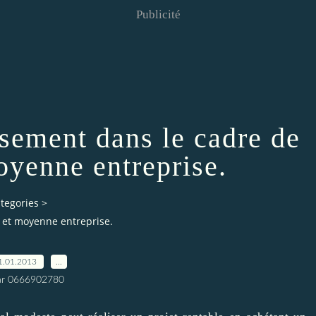
Publicité
ssement dans le cadre de
moyenne entreprise.
tegories
>
e et moyenne entreprise.
1.01.2013
…
ar 0666902780