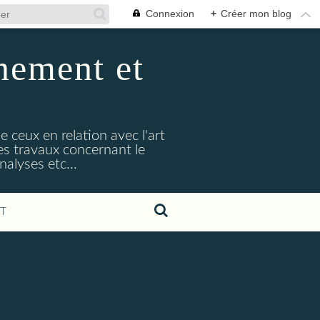
Connexion
+
Créer mon blog
nement et
e ceux en relation avec l'art
s travaux concernant le
alyses etc...
T