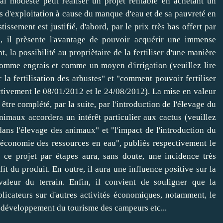
tal modeste peut réaliser un projet rentable en achétant un
s d'exploitation à cause du manque d'eau et de sa pauvreté en
issement est justifié, d'abord, par le prix très bas offert par
e, il prèsente l'avantage de pouvoir acquérir une immense
, la possibilité au propriètaire de la fertiliser d'une manière
 comme engrais et comme un moyen d'irrigation (veuillez lire
ur la fertilisation des arbustes" et "comment pouvoir fertiliser
ctivement le 08/01/2012 et le 24/08/2012). La mise en valeur
être complété, par la suite, par l'introduction de l'élevage du
animaux accordera un intérêt particulier aux cactus (veuillez
s dans l'élevage des animaux" et "l'impact de l'introduction du
l'économie des ressources en eau", publiés respectivement le
 ce projet par étapes aura, sans doute, une incidence très
fit du produit. En outre, il aura une influence positive sur la
valeur du terrain. Enfin, il convient de souligner que la
plicateurs sur d'autres activités économiques, notamment, le
le développement du tourisme des campeurs etc...